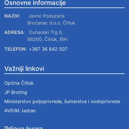
Osnovne informacije
NAZIV:
Javno Poduzeće
Broćanac d.o.o. Čitluk
ADRESA
:
Duhanski Trg 6,
88260, Čitluk, BiH
TELEFON
:
+387 36 642 507
Važniji linkovi
Općina Čitluk
JP Broting
Ministarstvo poljoprivrede, šumarstva i vodoprivrede
AVPJM Jadran
Prijava kvara