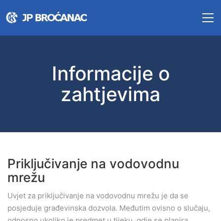
Informacije o
zahtjevima
Priključivanje na vodovodnu
mrežu
Uvjet za priključivanje na vodovodnu mrežu je da se
posjeduje građevinska dozvola. Međutim ovisno o slučaju,
odnosno ukoliko je predmet u tijeku, gdje se planira