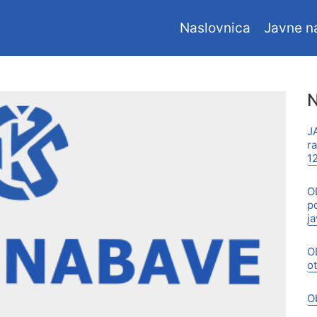
Naslovnica
Javne n
N
J
r
1
O
p
j
O
o
O