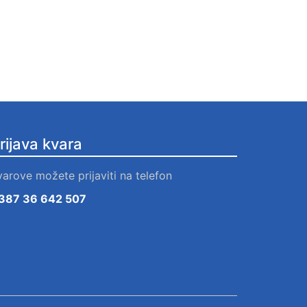
rijava kvara
varove možete prijaviti na telefon
387 36 642 507