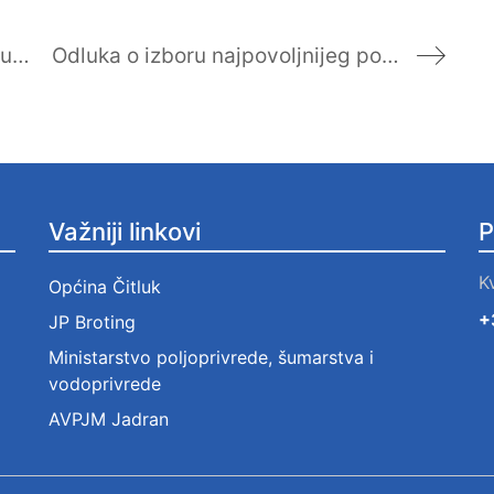
Odluka o izboru najpovoljnijeg ponuditelja po Otvorenom postupku javne nabave – Sanacija crpne stanice “ODACI 1” i crpne stanice “GRADNIĆI 1”
Odluka o izboru najpovoljnijeg ponuditelja po Otvorenom postupku javne nabave – Nabava rabljenog komunalnog vozila za čišćenje ulica
Važniji linkovi
P
K
Općina Čitluk
+
JP Broting
Ministarstvo poljoprivrede, šumarstva i
vodoprivrede
AVPJM Jadran