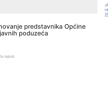
J
r
2
novanje predstavnika Općine
 javnih poduzeća
tu ispod.