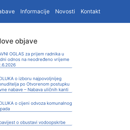
abave
Informacije
Novosti
Kontakt
ove objave
AVNI OGLAS za prijem radnika u
adni odnos na neodređeno vrijeme
2.6.2026
DLUKA o izboru najpovoljnijeg
onuditelja po Otvorenom postupku
avne nabave – Nabava uličnih kanti
DLUKA o cijeni odvoza komunalnog
tpada
bavijest o obustavi vodoopskrbe