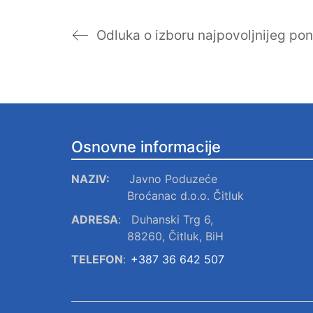
Osnovne informacije
NAZIV:
Javno Poduzeće
Broćanac d.o.o. Čitluk
ADRESA
:
Duhanski Trg 6,
88260, Čitluk, BiH
TELEFON
:
+387 36 642 507