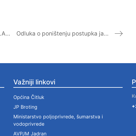
Realiziran projekat „NABAVA VOZILA ZA PRIKUPLJANJE I ODVOZ OTPADA“
Odluka o poništenju postupka javne nabave Laboratorijske opreme
Važniji linkovi
P
K
Općina Čitluk
+
JP Broting
Ministarstvo poljoprivrede, šumarstva i
vodoprivrede
AVPJM Jadran