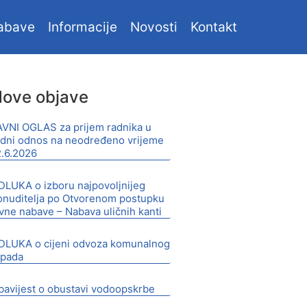
abave
Informacije
Novosti
Kontakt
ove objave
AVNI OGLAS za prijem radnika u
adni odnos na neodređeno vrijeme
2.6.2026
DLUKA o izboru najpovoljnijeg
onuditelja po Otvorenom postupku
avne nabave – Nabava uličnih kanti
DLUKA o cijeni odvoza komunalnog
tpada
bavijest o obustavi vodoopskrbe