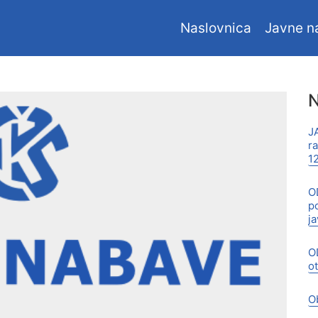
Naslovnica
Javne n
N
J
r
1
O
p
j
O
o
O