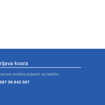
rijava kvara
varove možete prijaviti na telefon
387 36 642 507