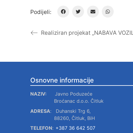
Podijeli:
Osnovne informacije
NAZIV:
Javno Poduzeće
Broćanac d.o.o. Čitluk
ADRESA
:
Duhanski Trg 6,
88260, Čitluk, BiH
TELEFON
:
+387 36 642 507