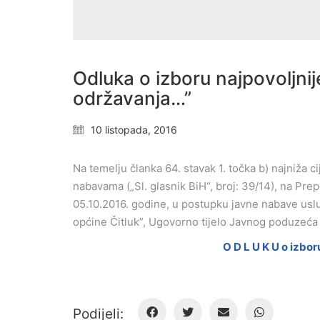
Odluka o izboru najpovoljni
održavanja…”
10 listopada, 2016
Na temelju članka 64. stavak 1. točka b) najniža ci
nabavama („Sl. glasnik BiH“, broj: 39/14), na Pr
05.10.2016. godine, u postupku javne nabave usl
općine Čitluk”, Ugovorno tijelo Javnog poduzeća „
O D L U K U o izbor
Podijeli: