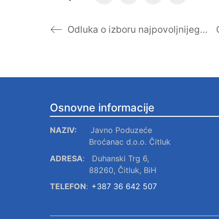
Odluka o izboru najpovoljnijeg ponuditelja “Nabava plinskog klora”
Osnovne informacije
NAZIV:
Javno Poduzeće
Broćanac d.o.o. Čitluk
ADRESA
:
Duhanski Trg 6,
88260, Čitluk, BiH
TELEFON
:
+387 36 642 507