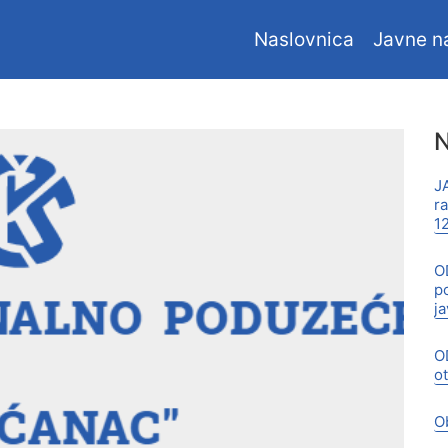
Naslovnica
Javne n
N
J
r
1
O
p
j
O
o
O