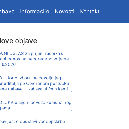
abave
Informacije
Novosti
Kontakt
ove objave
AVNI OGLAS za prijem radnika u
adni odnos na neodređeno vrijeme
2.6.2026
DLUKA o izboru najpovoljnijeg
onuditelja po Otvorenom postupku
avne nabave – Nabava uličnih kanti
DLUKA o cijeni odvoza komunalnog
tpada
bavijest o obustavi vodoopskrbe