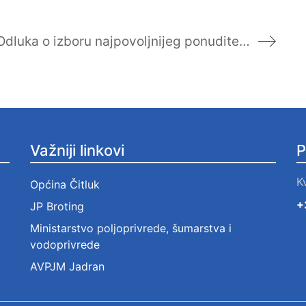
Odluka o izboru najpovoljnijeg ponuditelja “Nabava radova za održavanje deponije…”
Važniji linkovi
P
K
Općina Čitluk
+
JP Broting
Ministarstvo poljoprivrede, šumarstva i
vodoprivrede
AVPJM Jadran