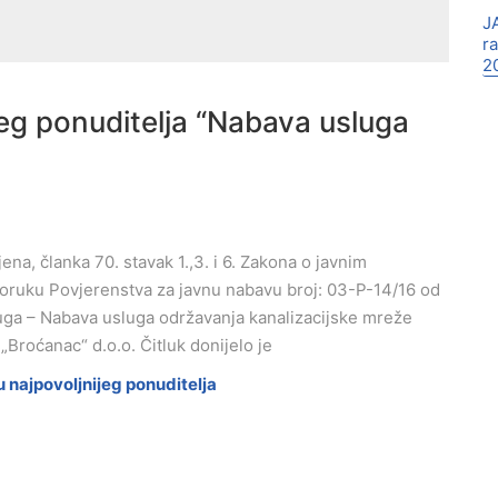
J
r
2
jeg ponuditelja “Nabava usluga
jena, članka 70. stavak 1.,3. i 6. Zakona o javnim
eporuku Povjerenstva za javnu nabavu broj: 03-P-14/16 od
uga – Nabava usluga održavanja kanalizacijske mreže
Broćanac“ d.o.o. Čitluk donijelo je
u najpovoljnijeg ponuditelja