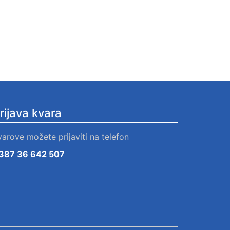
rijava kvara
varove možete prijaviti na telefon
387 36 642 507