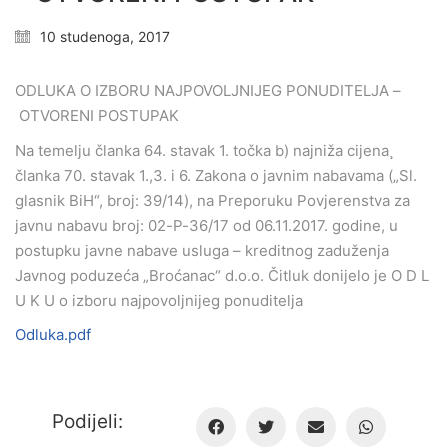
10 studenoga, 2017
ODLUKA O IZBORU NAJPOVOLJNIJEG PONUDITELJA –
OTVORENI POSTUPAK
Na temelju članka 64. stavak 1. točka b) najniža cijena¸
članka 70. stavak 1.,3. i 6. Zakona o javnim nabavama („Sl.
glasnik BiH“, broj: 39/14), na Preporuku Povjerenstva za
javnu nabavu broj: 02-P-36/17 od 06.11.2017. godine, u
postupku javne nabave usluga – kreditnog zaduženja
Javnog poduzeća „Broćanac“ d.o.o. Čitluk donijelo je O D L
U K U o izboru najpovoljnijeg ponuditelja
Odluka.pdf
Podijeli: