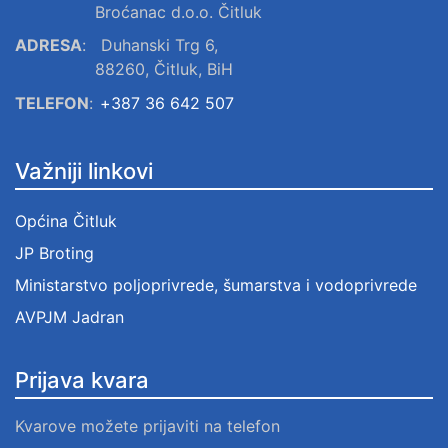
Broćanac d.o.o. Čitluk
ADRESA
:
Duhanski Trg 6,
88260, Čitluk, BiH
TELEFON
:
+387 36 642 507
Važniji linkovi
Općina Čitluk
JP Broting
Ministarstvo poljoprivrede, šumarstva i vodoprivrede
AVPJM Jadran
Prijava kvara
Kvarove možete prijaviti na telefon