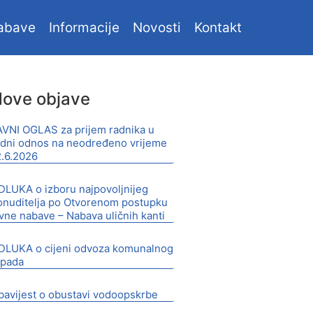
abave
Informacije
Novosti
Kontakt
ove objave
AVNI OGLAS za prijem radnika u
adni odnos na neodređeno vrijeme
2.6.2026
DLUKA o izboru najpovoljnijeg
onuditelja po Otvorenom postupku
avne nabave – Nabava uličnih kanti
DLUKA o cijeni odvoza komunalnog
tpada
bavijest o obustavi vodoopskrbe