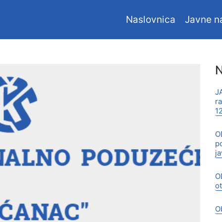
Naslovnica
Javne n
N
J
r
1
O
p
j
O
o
O