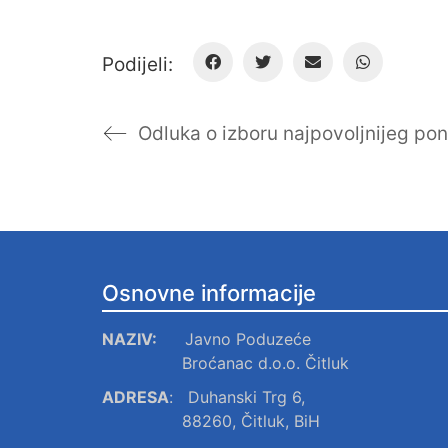
Podijeli:
Osnovne informacije
NAZIV:
Javno Poduzeće
Broćanac d.o.o. Čitluk
ADRESA
:
Duhanski Trg 6,
88260, Čitluk, BiH