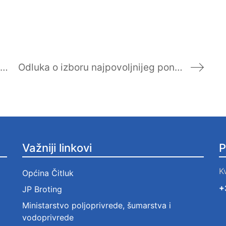
Odluka o izboru najpovoljnijeg ponuditelja…Plinski klor i polielektroliti
Odluka o izboru najpovoljnijeg ponuditelja u postupku javne nabave…
Važniji linkovi
P
K
Općina Čitluk
+
JP Broting
Ministarstvo poljoprivrede, šumarstva i
vodoprivrede