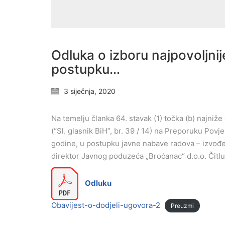
Odluka o izboru najpovoljni
postupku…
3 siječnja, 2020
Na temelju članka 64. stavak (1) točka (b) najniže 
(“Sl. glasnik BiH”, br. 39 / 14) na Preporuku Pov
godine, u postupku javne nabave radova – izvođen
direktor Javnog poduzeća „Broćanac“ d.o.o. Čitluk
Odluku
Obavijest-o-dodjeli-ugovora-2
Preuzmi