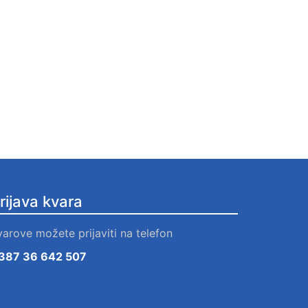
rijava kvara
varove možete prijaviti na telefon
387 36 642 507