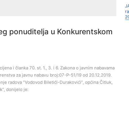
J
r
2
jeg ponuditelja u Konkurentskom
cijena i članka 70. st. 1., 3. i 6. Zakona o javnim nabavama
jerenstva za javnu nabavu broj:07-P-51/19 od 20.12.2019.
je radova “Vodovod Biletići-Durakovići”, općina Čitluk,
“, donijelo je: