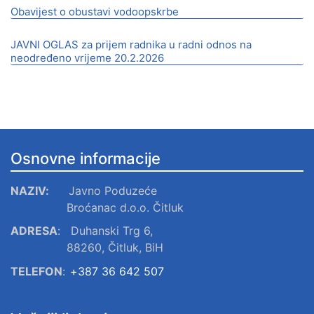
Obavijest o obustavi vodoopskrbe
JAVNI OGLAS za prijem radnika u radni odnos na
neodređeno vrijeme 20.2.2026
Osnovne informacije
NAZIV:
Javno Poduzeće
Broćanac d.o.o. Čitluk
ADRESA
:
Duhanski Trg 6,
88260, Čitluk, BiH
TELEFON
:
+387 36 642 507