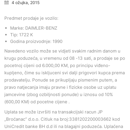
4 ožujka, 2015
Predmet prodaje je vozilo:
Marke: DAIMLER-BENZ
Tip: 1722 K
Godina proizvodnje: 1990
Navedeno vozilo može se vidjeti svakim radnim danom u
krugu poduzeća, u vremenu od 08 -13 sati, a prodaje se po
pocetnoj cijeni od 6.000,00 KM, po principu viđeno-
kupljeno, čime su iskljuceni svi dalji prigovori kupca prema
prodavatelju. Ponude se prikupljaju pismenim putem, a
pravo natjecanja imaju pravne i fizicke osobe uz uplatu
jamcevine (zbog ozbiljnosti ponude) u iznosu od 10%
(600,00 KM) od pocetne cijene .
Uplata se može izvršiti na transakcijski racun JP
„Broćanac“ d.o.o. Citluk na broj:3381202200003662 kod
UniCredit banke BH d.d ili na blagajni poduzeća. Uplaćena