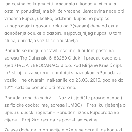
jamcevina će kupcu biti uracunata u konacnu cijenu, a
ostalim ponuditeljima biti će vraćena. Jamcevina neće biti
vraćena kupcu, ukoliko, odabrani kupac ne potpiše
kupoprodajni ugovor u roku od 7(sedam) dana od dana
donošenja odluke o odabiru najpovoljnijeg kupca. U tom
slucaju prodaja vozila se obustavlja.
Ponude se mogu dostaviti osobno ili putem pošte na
adresu Trg Duhanski 6, 88260 Citluk ili predati osobno u
sjedište J.P. «BROĆANAC» d.o.o. kod Mirjane Krasić dipl.
inž.stroj., u zatvorenoj omotnici s naznakom «Ponuda za
vozilo – ne otvaraj», najkasnije do 23.03. 2015. godine do
12°° kada će ponude biti otvorene.
Ponuda treba da sadrži: – Naziv i sjedište pravne osobe (
za fizicke osobe: Ime, adresa i JMBG) – Presliku rješenja o
upisu u sudski registar – Ponuđeni iznos kupoprodajne
cijene – Broj žiro racuna za povrat jamcevine.
Za sve dodatne informacije možete se obratiti na kontakt