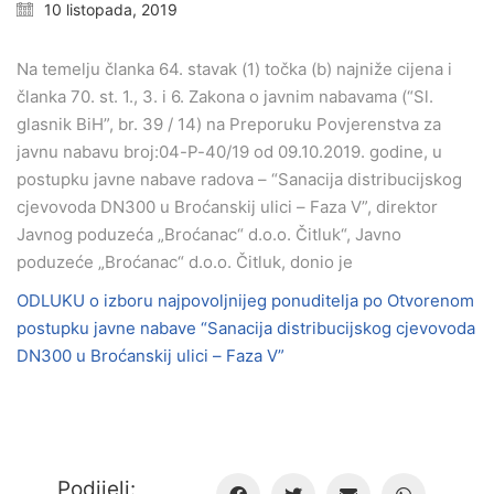
10 listopada, 2019
Na temelju članka 64. stavak (1) točka (b) najniže cijena i
članka 70. st. 1., 3. i 6. Zakona o javnim nabavama (“Sl.
glasnik BiH”, br. 39 / 14) na Preporuku Povjerenstva za
javnu nabavu broj:04-P-40/19 od 09.10.2019. godine, u
postupku javne nabave radova – “Sanacija distribucijskog
cjevovoda DN300 u Broćanskij ulici – Faza V”, direktor
Javnog poduzeća „Broćanac“ d.o.o. Čitluk“, Javno
poduzeće „Broćanac“ d.o.o. Čitluk, donio je
ODLUKU o izboru najpovoljnijeg ponuditelja po Otvorenom
postupku javne nabave “Sanacija distribucijskog cjevovoda
DN300 u Broćanskij ulici – Faza V”
Podijeli: