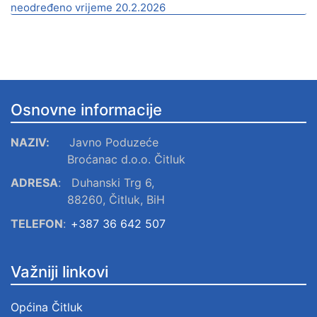
neodređeno vrijeme 20.2.2026
Osnovne informacije
NAZIV:
Javno Poduzeće
Broćanac d.o.o. Čitluk
ADRESA
:
Duhanski Trg 6,
88260, Čitluk, BiH
TELEFON
:
+387 36 642 507
Važniji linkovi
Općina Čitluk