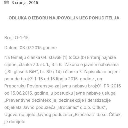
3 srpnja, 2015
ODLUKA O IZBORU NAJPOVOLJNIJEG PONUDITELJA
Broj: O-1-15
Datum: 03.07.2015.godine
Na temelju članka 64. stavak (1) točka (b) kriterij najniže
cijene, članka 70. st. 1., 3. i 6. Zakona o javnim nabavama
(„Sl. glasnik BiH“, br. 39 / 14) i članka 7. Zapisnika o ocjeni
ponude broj:Z-1-15 od 15.lipnja 2015. godine
,
na
Preporuku Povjerenstva za javnu nabavu broj:01-PR-2015
od 15.06.2015. godine, u postupku javne nabave usluga
„Preventivne dezinfekcije, dezinsekcije i deratizacije
objekata Javno poduzeća „Broćanac“ d.o.o. Čitluk“
,
Ugovorno tijelo Javnog poduzeća „Broćanac“ d.o.o. Čitluk,
je donijelo