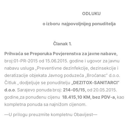
ODLUKU
o izboru najpovoljnijeg ponuditelja
Članak 1.
Prihvaća se Preporuka Povjerenstva za javne nabave,
broj:01-PR-2015 od 15.06.2015. godine i ugovor za javnu
nabavu usluga „Preventivne dezinfekcije, dezinsekcije i
deratizacije objekata Javnog poduzeća „Broćanac“ d.o.o.
Čitluk
,
dodjeljuje se ponuditelju
„DEZITOX-SANITARCI“
d.o.o
. Sarajevo ponuda
broj:
214-05/15,
od
20.05.2015.
godine,za ponuđenu cijenu
18.415,10
KM, bez PDV-a,
kao
kompletna ponuda sa najnižom cijenom.
—U prilogu preuzmite kompletnu Obavijest—