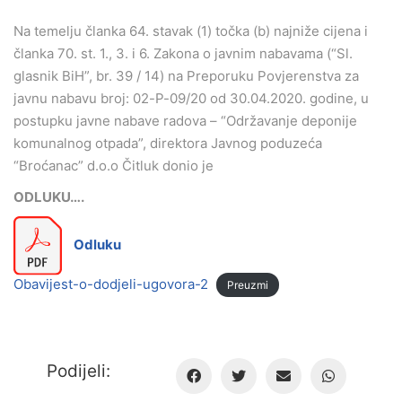
Na temelju članka 64. stavak (1) točka (b) najniže cijena i
članka 70. st. 1., 3. i 6. Zakona o javnim nabavama (“Sl.
glasnik BiH”, br. 39 / 14) na Preporuku Povjerenstva za
javnu nabavu broj: 02-P-09/20 od 30.04.2020. godine, u
postupku javne nabave radova – “Održavanje deponije
komunalnog otpada”, direktora Javnog poduzeća
“Broćanac” d.o.o Čitluk donio je
ODLUKU….
Odluku
Obavijest-o-dodjeli-ugovora-2
Preuzmi
Podijeli: