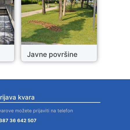
Javne površine
rijava kvara
varove možete prijaviti na telefon
387 36 642 507