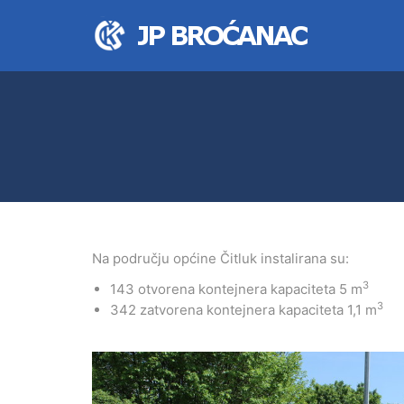
Na području općine Čitluk instalirana su:
3
143 otvorena kontejnera kapaciteta 5 m
3
342 zatvorena kontejnera kapaciteta 1,1 m