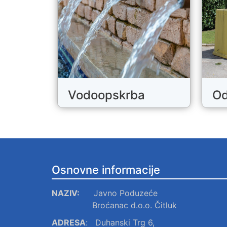
Vodoopskrba
Od
Osnovne informacije
NAZIV:
Javno Poduzeće
Broćanac d.o.o. Čitluk
ADRESA
:
Duhanski Trg 6,