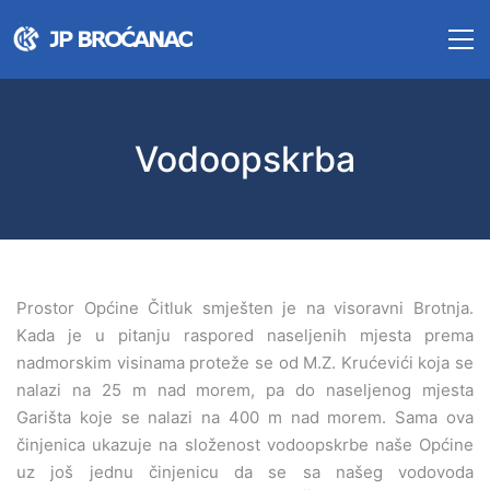
Vodoopskrba
Prostor Općine Čitluk smješten je na visoravni Brotnja.
Kada je u pitanju raspored naseljenih mjesta prema
nadmorskim visinama proteže se od M.Z. Krućevići koja se
nalazi na 25 m nad morem, pa do naseljenog mjesta
Garišta koje se nalazi na 400 m nad morem. Sama ova
činjenica ukazuje na složenost vodoopskrbe naše Općine
uz još jednu činjenicu da se sa našeg vodovoda