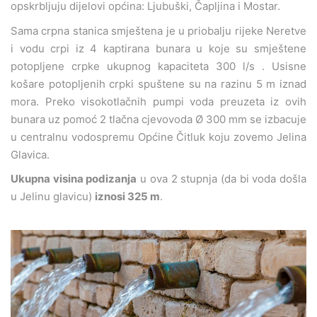
opskrbljuju dijelovi općina: Ljubuški, Čapljina i Mostar.
Sama crpna stanica smještena je u priobalju rijeke Neretve
i vodu crpi iz 4 kaptirana bunara u koje su smještene
potopljene crpke ukupnog kapaciteta 300 l/s . Usisne
košare potopljenih crpki spuštene su na razinu 5 m iznad
mora. Preko visokotlačnih pumpi voda preuzeta iz ovih
bunara uz pomoć 2 tlačna cjevovoda Ø 300 mm se izbacuje
u centralnu vodospremu Općine Čitluk koju zovemo Jelina
Glavica.
Ukupna visina podizanja
u ova 2 stupnja (da bi voda došla
u Jelinu glavicu)
iznosi 325 m
.