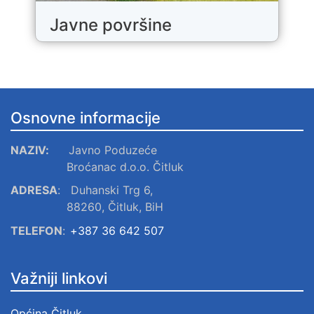
Javne površine
Osnovne informacije
NAZIV:
Javno Poduzeće
Broćanac d.o.o. Čitluk
ADRESA
:
Duhanski Trg 6,
88260, Čitluk, BiH
TELEFON
:
+387 36 642 507
Važniji linkovi
Općina Čitluk